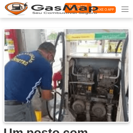
ENCONTRE
UM POSTO
BAIXE O APP
Um posto com